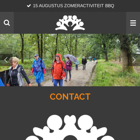
15 AUGUSTUS ZOMERACTIVITEIT BBQ
Ga
direct
naar
de
hoofdinhoud
CONTACT