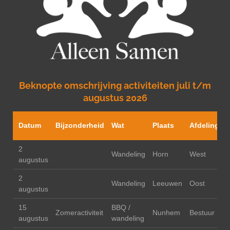
Beknopte omschrijving activiteiten juli t/m
augustus 2026
O
Datum
Bijzonderheid
Wat
Plaats
Afdeling
2
Wandeling
Horn
West
augustus
2
Wandeling
Leeuwen
Oost
augustus
15
BBQ /
Zomeractiviteit
Nunhem
Bestuur
B
augustus
wandeling