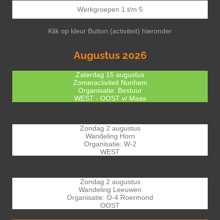
Werkgroepen 1 t/m 5
Klik op kleur Button (activiteit) hieronder
Augustus 2026
Zaterdag 15 augustus
Zomeractiviteit Nunhem
Organisatie: Bestuur
WEST - OOST v/ Maas
Zondag 2 augustus
Wandeling Horn
Organisatie: W-2
WEST
Zondag 2 augustus
Wandeling Leeuwen
Organisatie: O-4 Roermond
OOST