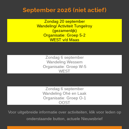
September 2026 (niet actief)
Zondag 20 september
Wandeling/ Activiteit Tungelroy
(gezamenlijk)
Organisatie: Groep 5-2
WEST v/d Maas
Zondag 6 september
Wandeling Wessem
Organisatie: Groep W-5
WEST
Zondag 6 september
Wandeling Ohé en Laak
Organisatie: Groep O-1
OOST
Voor uitgebreide informatie over activiteiten, klik voor leden op
onderstaande button, actuele Nieuwsbrief